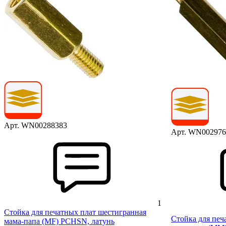
Арт. WN00288383
Арт. WN002976
1
Стойка для печатных плат шестигранная
Стойка для печ
мама-папа (MF) PCHSN, латунь