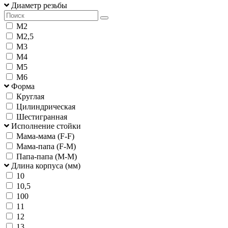
Диаметр резьбы
М2
М2,5
М3
М4
М5
М6
Форма
Круглая
Цилиндрическая
Шестигранная
Исполнение стойки
Мама-мама (F-F)
Мама-папа (F-M)
Папа-папа (M-M)
Длина корпуса (мм)
10
10,5
100
11
12
13