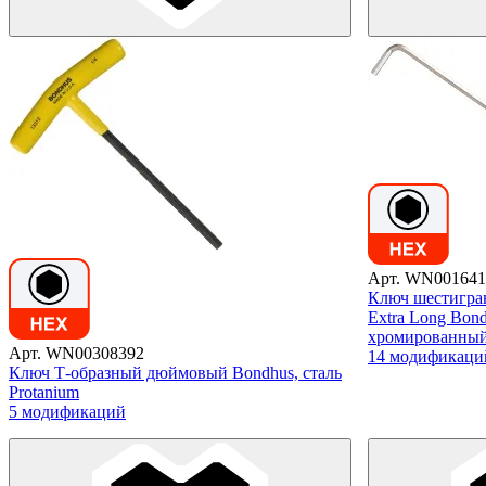
Арт. WN001641
Ключ шестигра
Extra Long Bond
хромированны
Арт. WN00308392
14 модификаци
Ключ Т-образный дюймовый Bondhus, сталь
Protanium
5 модификаций