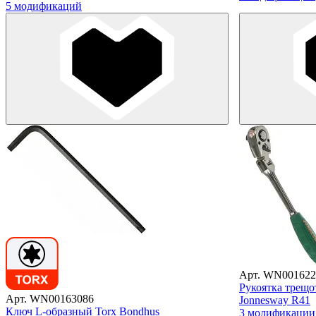
5 модификаций
Арт. WN001622
Рукоятка трещо
Арт. WN00163086
Jonnesway R41
Ключ L-образный Torx Bondhus
3 модификации