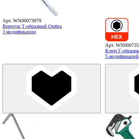
Арт. WN00073979
Вороток Т-образный Ombra
3 модификации
Арт. WN000735
Ключ Г-образн
5 модификаций