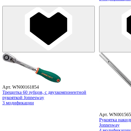
Арт. WN00161854
Трещотка 60 зубцов, с двухкомпонентной
рукояткой Jonnesway
3 модификации
Арт. WN001565
Рукоятка накид
Jonnesway
4 модификации