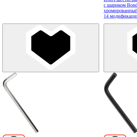
с шариком Bond
хромированны
14 модификаци