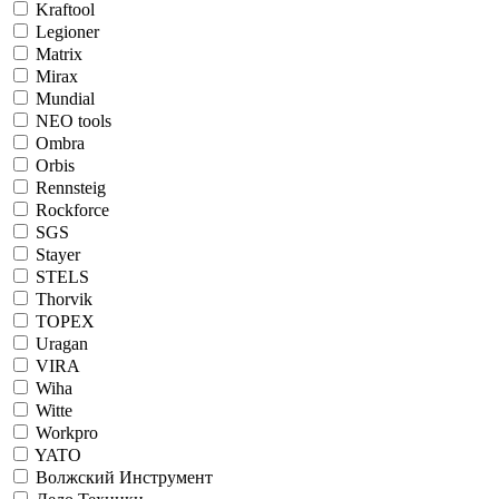
Kraftool
Legioner
Matrix
Mirax
Mundial
NEO tools
Ombra
Orbis
Rennsteig
Rockforce
SGS
Stayer
STELS
Thorvik
TOPEX
Uragan
VIRA
Wiha
Witte
Workpro
YATO
Волжский Инструмент