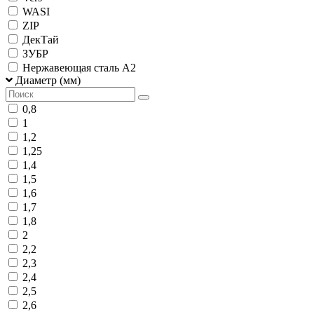
WASI
ZIP
ДекТай
ЗУБР
Нержавеющая сталь А2
Диаметр (мм)
0,8
1
1,2
1,25
1,4
1,5
1,6
1,7
1,8
2
2,2
2,3
2,4
2,5
2,6