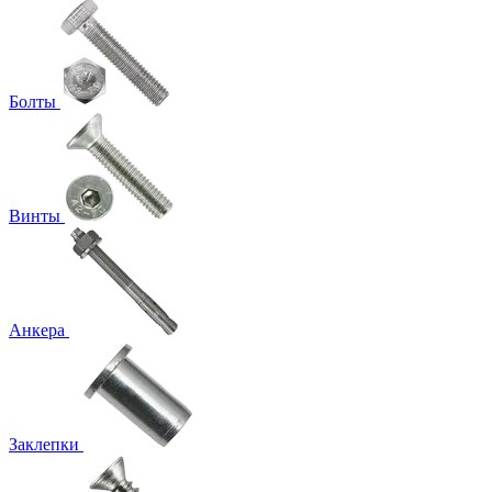
Болты
Винты
Анкера
Заклепки