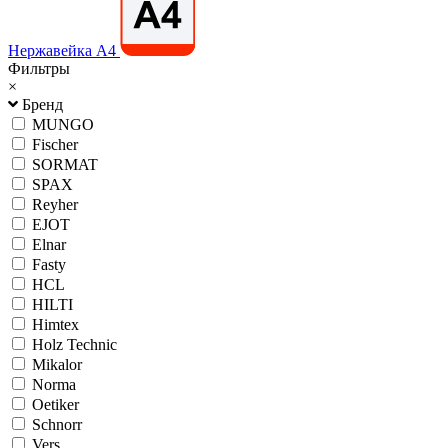
Нержавейка А4
Фильтры
×
Бренд
MUNGO
Fischer
SORMAT
SPAX
Reyher
EJOT
Elnar
Fasty
HCL
HILTI
Himtex
Holz Technic
Mikalor
Norma
Oetiker
Schnorr
Vers