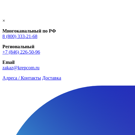
×
Многоканальный по РФ
8 (800) 333‑21-68
Региональный
+7 (846) 226-50-96
Email
zakaz@krepcom.ru
Адреса / Контакты
Доставка