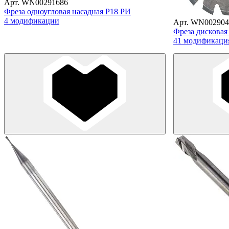
Арт. WN00291686
Фреза одноугловая насадная Р18 РИ
4 модификации
Арт. WN002904
Фреза дисковая
41 модификаци