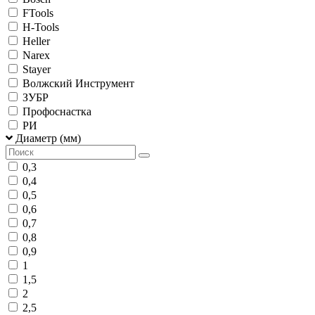
FTools
H-Tools
Heller
Narex
Stayer
Волжский Инструмент
ЗУБР
Профоснастка
РИ
Диаметр (мм)
0,3
0,4
0,5
0,6
0,7
0,8
0,9
1
1,5
2
2,5