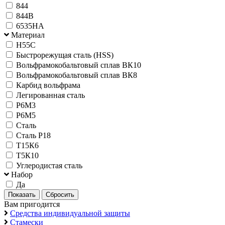
844
844B
6535HA
Материал
H55C
Быстрорежущая сталь (HSS)
Вольфрамокобальтовый сплав ВК10
Вольфрамокобальтовый сплав ВК8
Карбид вольфрама
Легированная сталь
Р6М3
Р6М5
Сталь
Сталь Р18
Т15К6
Т5К10
Углеродистая сталь
Набор
Да
Вам пригодится
Средства индивидуальной защиты
Стамески