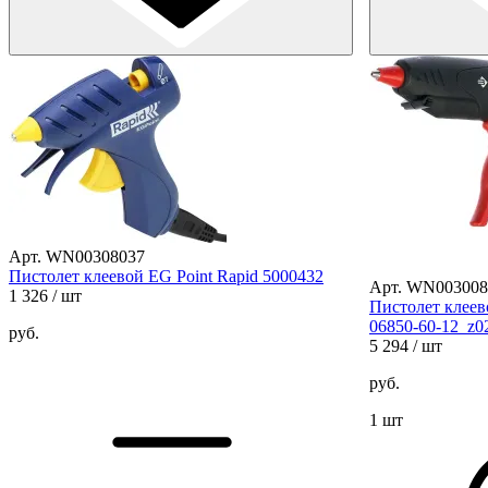
Арт. WN00308037
Пистолет клеевой EG Point Rapid 5000432
Арт. WN003008
1 326
/ шт
Пистолет клеев
06850-60-12_z0
руб.
5 294
/ шт
руб.
1 шт