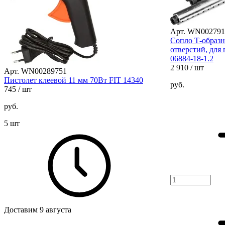
Арт. WN002791
Сопло Т-образно
отверстий, для п
06884-18-1.2
2 910
/ шт
Арт. WN00289751
Пистолет клеевой 11 мм 70Вт FIT 14340
руб.
745
/ шт
руб.
5 шт
Доставим 9 августа