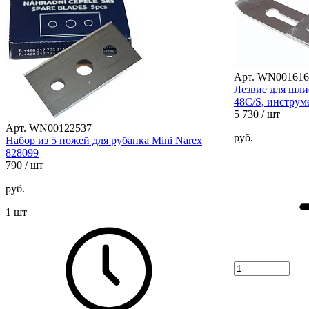
Арт. WN001616
Лезвие для шли
48C/S, инструм
5 730
/ шт
Арт. WN00122537
руб.
Набор из 5 ножей для рубанка Mini Narex
828099
790
/ шт
руб.
1 шт