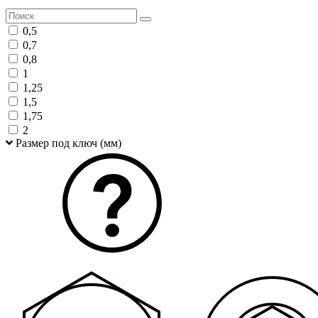
0,5
0,7
0,8
1
1,25
1,5
1,75
2
Размер под ключ (мм)