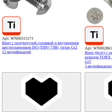
Арт. WN00315173
Винт с полукруглой головкой и внутренним
шестигранником ISO (DIN) 7380, титан Gr2
Арт. WN002861
12 модификаций
Винт (болт) с 
шлицем TORX DI
Gr5
3 модификации