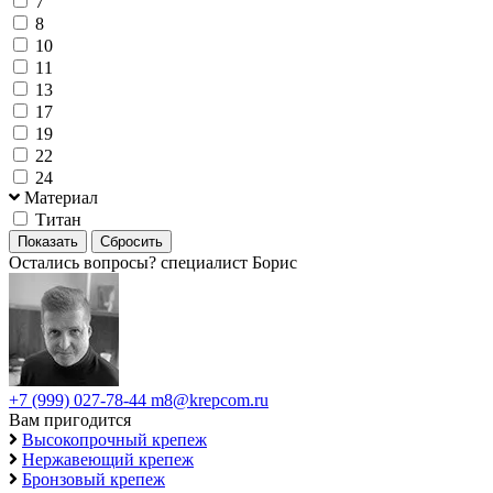
7
8
10
11
13
17
19
22
24
Материал
Титан
Остались вопросы?
специалист Борис
+7 (999) 027-78-44
m8@krepcom.ru
Вам пригодится
Высокопрочный крепеж
Нержавеющий крепеж
Бронзовый крепеж