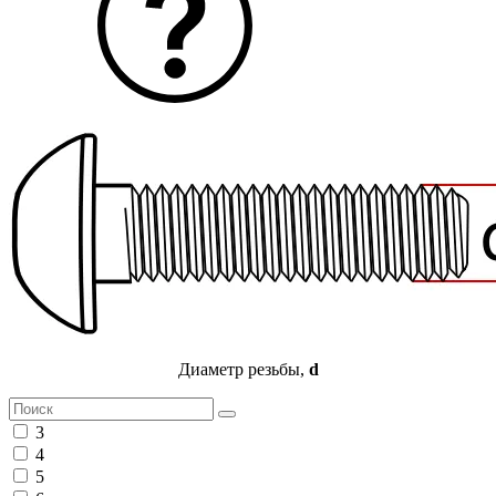
Диаметр резьбы,
d
3
4
5