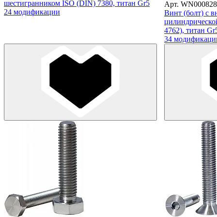
шестигранником ISO (DIN) 7380, титан Gr5
Арт. WN000828
24 модификации
Винт (болт) с 
цилиндрической
4762), титан Gr
34 модификаци