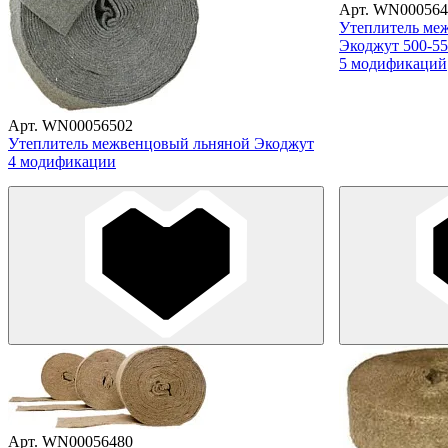
Арт. WN000564
Утеплитель ме
Экоджут 500-55
5 модификаций
Арт. WN00056502
Утеплитель межвенцовый льняной Экоджут
4 модификации
Арт. WN00056480