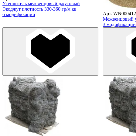
Утеплитель межвенцовый джутовый
Экоджут плотность 330-360 гр/м.кв
Арт. WN000412
6 модификаций
Межвенцовый у
3 модификации