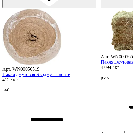
Арт. WN000565
Пакля джутовая
4 094
/ кг
Арт. WN00056519
Пакля джутовая Экоджут в ленте
руб.
412
/ кг
руб.