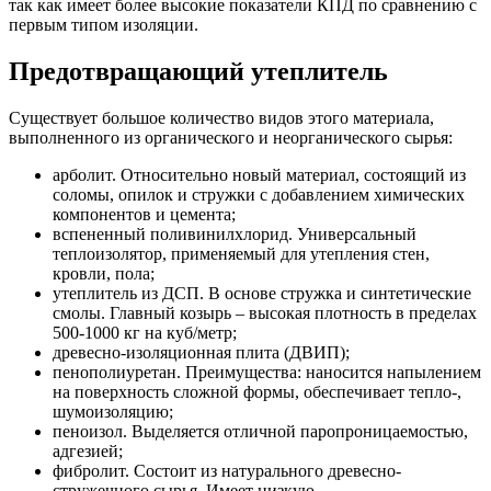
так как имеет более высокие показатели КПД по сравнению с
первым типом изоляции.
Предотвращающий утеплитель
Существует большое количество видов этого материала,
выполненного из органического и неорганического сырья:
арболит. Относительно новый материал, состоящий из
соломы, опилок и стружки с добавлением химических
компонентов и цемента;
вспененный поливинилхлорид. Универсальный
теплоизолятор, применяемый для утепления стен,
кровли, пола;
утеплитель из ДСП. В основе стружка и синтетические
смолы. Главный козырь – высокая плотность в пределах
500-1000 кг на куб/метр;
древесно-изоляционная плита (ДВИП);
пенополиуретан. Преимущества: наносится напылением
на поверхность сложной формы, обеспечивает тепло-,
шумоизоляцию;
пеноизол. Выделяется отличной паропроницаемостью,
адгезией;
фибролит. Состоит из натурального древесно-
стружечного сырья. Имеет низкую