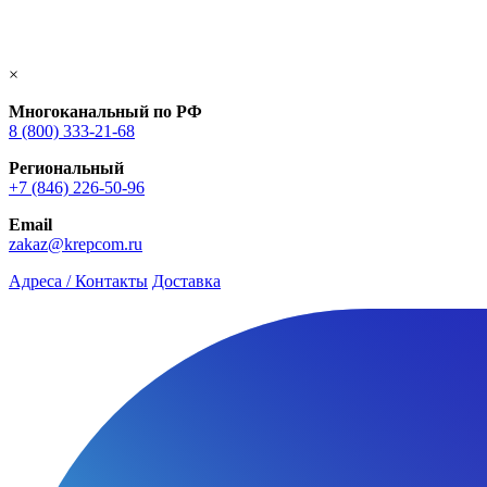
×
Многоканальный по РФ
8 (800) 333‑21-68
Региональный
+7 (846) 226-50-96
Email
zakaz@krepcom.ru
Адреса / Контакты
Доставка