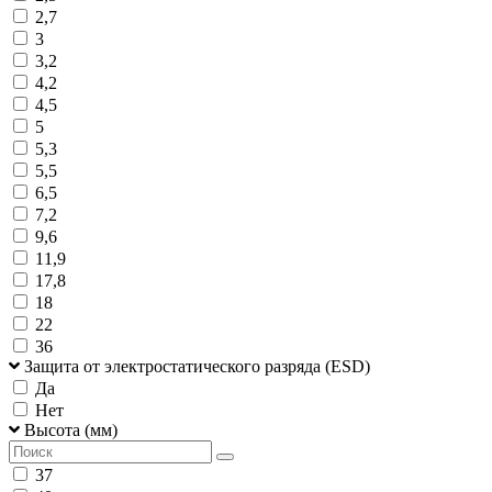
2,7
3
3,2
4,2
4,5
5
5,3
5,5
6,5
7,2
9,6
11,9
17,8
18
22
36
Защита от электростатического разряда (ESD)
Да
Нет
Высота (мм)
37