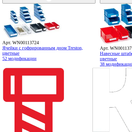
Арт. WN00113724
Ячейки с гофрированным дном Treston,
Арт. WN001137
цветные
Навесные штабе
52 модификации
цветные
38 модификаци