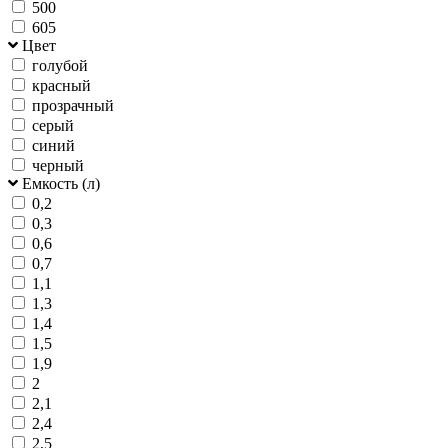
500
605
Цвет
голубой
красный
прозрачный
серый
синий
черный
Емкость (л)
0,2
0,3
0,6
0,7
1,1
1,3
1,4
1,5
1,9
2
2,1
2,4
2,5