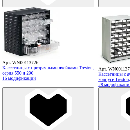
Арт. WN00113726
Кассетницы с прозрачными ячейками Treston,
Арт. WN001137
серия 550 и 290
Кассетницы с я
16 модификаций
корпусе Treston
28 модификаци