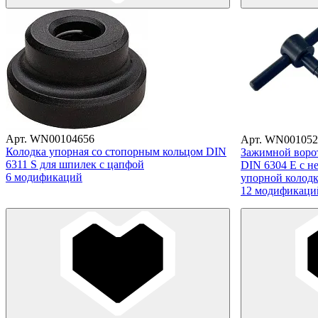
Арт. WN00104656
Арт. WN001052
Колодка упорная со стопорным кольцом DIN
Зажимной ворот
6311 S для шпилек с цапфой
DIN 6304 E с н
6 модификаций
упорной колод
12 модификаци