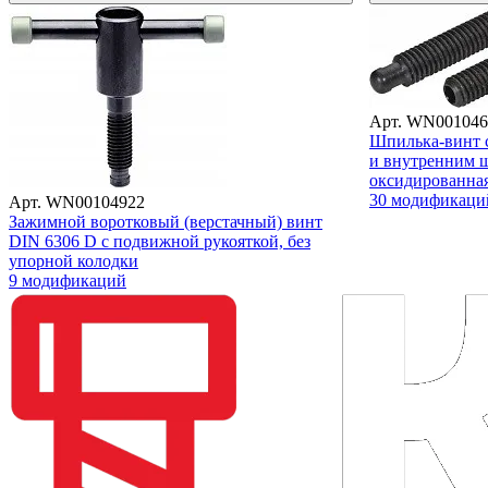
Арт. WN001046
Шпилька-винт 
и внутренним ш
оксидированна
30 модификаци
Арт. WN00104922
Зажимной воротковый (верстачный) винт
DIN 6306 D с подвижной рукояткой, без
упорной колодки
9 модификаций