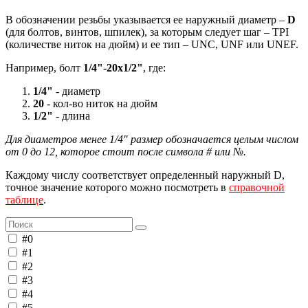
В обозначении резьбы указывается ее наружный диаметр –
D
(для болтов, винтов, шпилек), за которым следует шаг – TPI
(количестве ниток на дюйм) и ее тип – UNC, UNF или UNEF.
Например, болт
1/4"-20х1/2"
, где:
1/4"
- диаметр
20
- кол-во ниток на дюйм
1/2"
- длина
Для диаметров менее 1/4" размер обозначается целым числом
от 0 до 12, которое стоит после символа # или №.
Каждому числу соответствует определенный наружный D,
точное значение которого можно посмотреть в
справочной
таблице
.
#0
#1
#2
#3
#4
#5