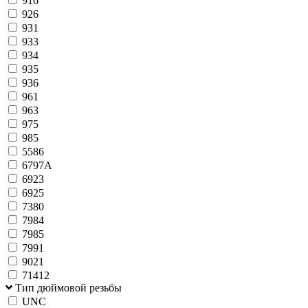
916
926
931
933
934
935
936
961
963
975
985
5586
6797A
6923
6925
7380
7984
7985
7991
9021
71412
Тип дюймовой резьбы
UNC