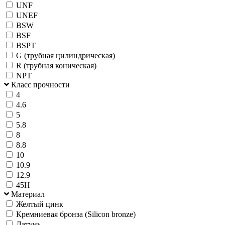
UNF
UNEF
BSW
BSF
BSPT
G (трубная цилиндрическая)
R (трубная коническая)
NPT
Класс прочности
4
4.6
5
5.8
8
8.8
10
10.9
12.9
45H
Материал
Желтый цинк
Кремниевая бронза (Silicon bronze)
Латунь