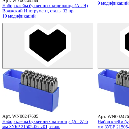
Арт. WN00204244
9 модификаций
Набор клейм буквенных кириллица (А - Я)
Волжский Инструмент, сталь, 32 пр
10 модификаций
Арт. WN00247605
Арт. WN002476
Набор клейм буквенных латиница (A - Z) 6
Набор клейм бу
мм ЗУБР 21505-06_z01, сталь
мм ЗУБР 21505-