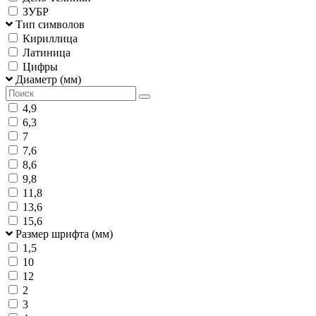
ЗУБР
Тип символов
Кириллица
Латиница
Цифры
Диаметр (мм)
4,9
6,3
7
7,6
8,6
9,8
11,8
13,6
15,6
Размер шрифта (мм)
1,5
10
12
2
3