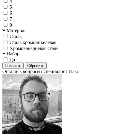
4
5
6
7
8
Материал
Сталь
Сталь хромоникелевая
Хромованадиевая сталь
Набор
Да
Остались вопросы?
специалист Илья