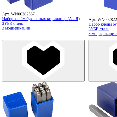
Арт. WN00282567
Набор клейм буквенных кириллица (А - Я)
Арт. WN002822
ЗУБР, сталь
Набор клейм бу
3 модификации
ЗУБР, сталь
3 модификации