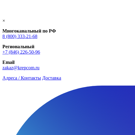
×
Многоканальный по РФ
8 (800) 333‑21-68
Региональный
+7 (846) 226-50-96
Email
zakaz@krepcom.ru
Адреса / Контакты
Доставка