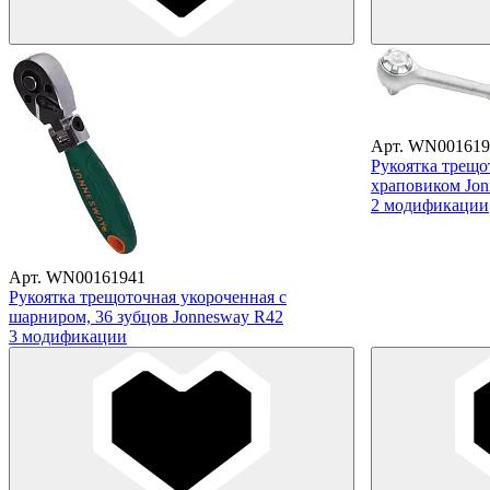
Арт. WN001619
Рукоятка трещо
храповиком Jo
2 модификации
Арт. WN00161941
Рукоятка трещоточная укороченная с
шарниром, 36 зубцов Jonnesway R42
3 модификации