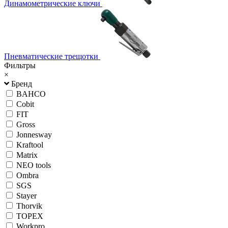
Динамометрические ключи
Пневматические трещотки
Фильтры
×
Бренд
BAHCO
Cobit
FIT
Gross
Jonnesway
Kraftool
Matrix
NEO tools
Ombra
SGS
Stayer
Thorvik
TOPEX
Workpro