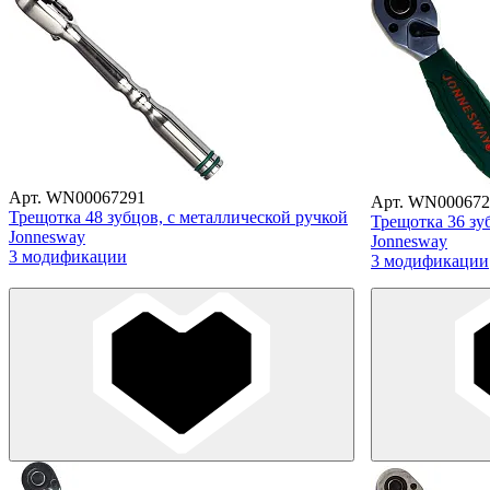
Арт. WN00067291
Арт. WN000672
Трещотка 48 зубцов, с металлической ручкой
Трещотка 36 зу
Jonnesway
Jonnesway
3 модификации
3 модификации