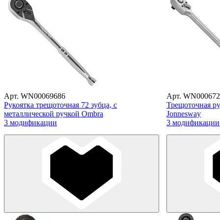
Арт. WN00069686
Арт. WN000672
Рукоятка трещоточная 72 зубца, с
Трещоточная ру
металлической ручкой Ombra
Jonnesway
3 модификации
3 модификации