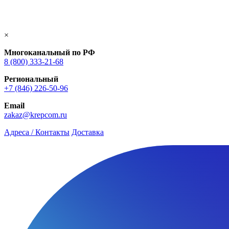
×
Многоканальный по РФ
8 (800) 333‑21-68
Региональный
+7 (846) 226-50-96
Email
zakaz@krepcom.ru
Адреса / Контакты
Доставка