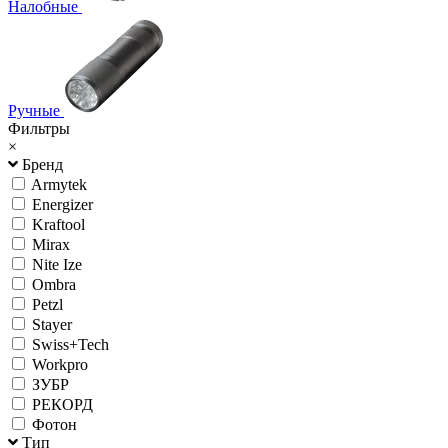
Налобные
Ручные
Фильтры
×
Бренд
Armytek
Energizer
Kraftool
Mirax
Nite Ize
Ombra
Petzl
Stayer
Swiss+Tech
Workpro
ЗУБР
РЕКОРД
Фотон
Тип