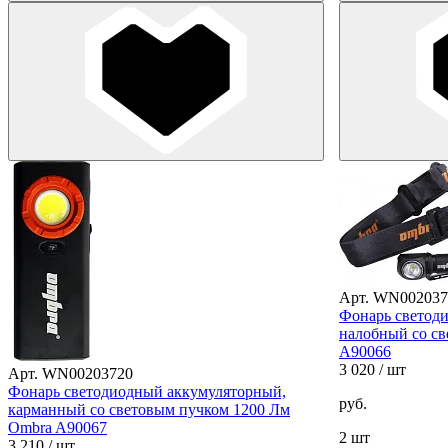
Арт. WN002037
Фонарь светод
налобный со с
A90066
3 020
/ шт
Арт. WN00203720
Фонарь светодиодный аккумуляторный,
руб.
карманный со световым пучком 1200 Лм
Ombra A90067
2 шт
3 210
/ шт