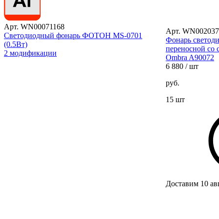
Арт. WN00071168
Арт. WN002037
Светодиодный фонарь ФОТОН MS-0701
Фонарь светод
(0.5Вт)
переносной со 
2 модификации
Ombra A90072
6 880
/ шт
руб.
15 шт
Доставим 10 ав