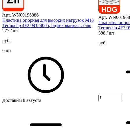
Арт. WN00196886
Арт. WN001968
Пластина опорная для высоких нагрузок M16
Пластина опорн
Termoclip 4F2 09124005, оцинкованная сталь
Termoclip 4F2 
277
/ шт
388
/ шт
руб.
руб.
6 шт
Доставим 8 августа