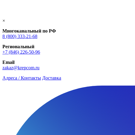
×
Многоканальный по РФ
8 (800) 333‑21-68
Региональный
+7 (846) 226-50-96
Email
zakaz@krepcom.ru
Адреса / Контакты
Доставка