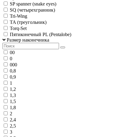
SP spanner (snake eyes)
SQ (четырехгранник)
Tri-Wing
TA (треугольник)
Torq-Set
Пятиконечный PL (Pentalobe)
Размер наконечника
00
0
000
0,8
0,9
1
1,2
1,3
1,5
1,8
2
2,4
2,5
3