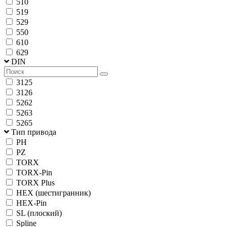
510
519
529
550
610
629
DIN
3125
3126
5262
5263
5265
Тип привода
PH
PZ
TORX
TORX-Pin
TORX Plus
HEX (шестигранник)
HEX-Pin
SL (плоский)
Spline