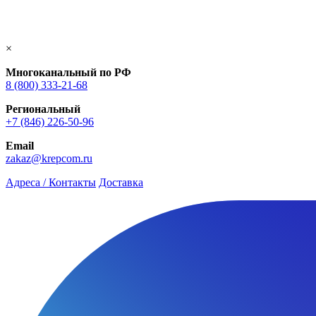
×
Многоканальный по РФ
8 (800) 333‑21-68
Региональный
+7 (846) 226-50-96
Email
zakaz@krepcom.ru
Адреса / Контакты
Доставка