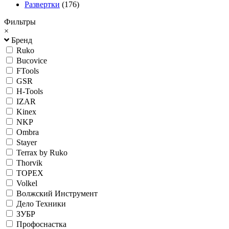
Развертки
(176)
Фильтры
×
Бренд
Ruko
Bucovice
FTools
GSR
H-Tools
IZAR
Kinex
NKP
Ombra
Stayer
Terrax by Ruko
Thorvik
TOPEX
Volkel
Волжский Инструмент
Дело Техники
ЗУБР
Профоснастка