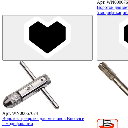
Арт. WN000676
Вороток для ме
5 модификаций
Арт. WN00067674
Вороток-трещотка для метчиков Bucovice
2 модификации