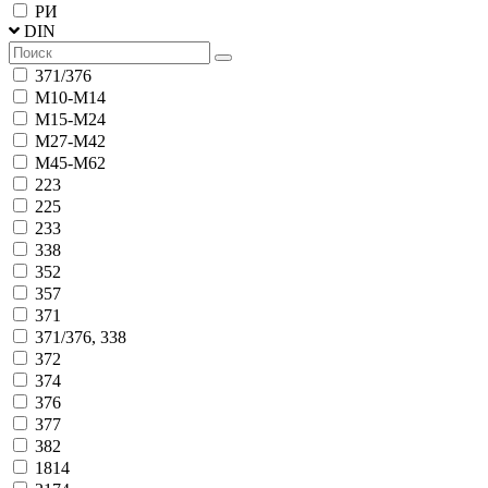
РИ
DIN
371/376
М10-М14
М15-М24
М27-М42
М45-М62
223
225
233
338
352
357
371
371/376, 338
372
374
376
377
382
1814