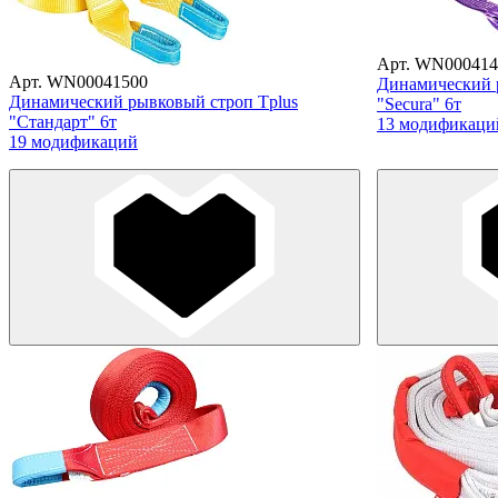
Арт. WN000414
Арт. WN00041500
Динамический 
Динамический рывковый строп Tplus
"Secura" 6т
"Стандарт" 6т
13 модификаци
19 модификаций