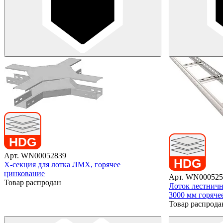
Арт. WN00052839
X-секция для лотка ЛМХ, горячее
цинкование
Арт. WN000525
Товар распродан
Лоток лестничн
3000 мм горяче
Товар распрода