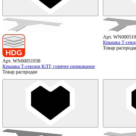
Арт. WN000519
Крышка Т-секци
Товар распрода
Арт. WN00051938
Крышка Т-секции КЛТ, горячее цинкование
Товар распродан