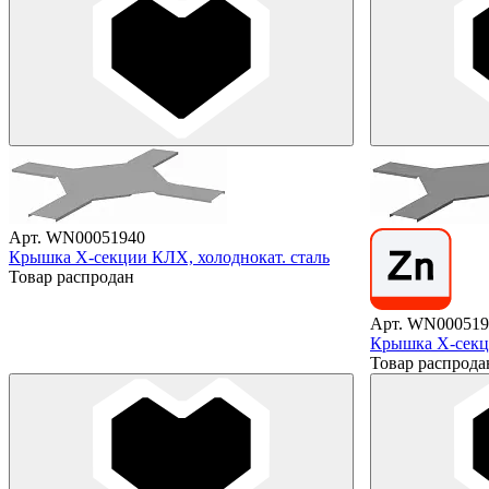
Арт. WN00051940
Крышка X-секции КЛХ, холоднокат. сталь
Товар распродан
Арт. WN000519
Крышка X-секц
Товар распрода