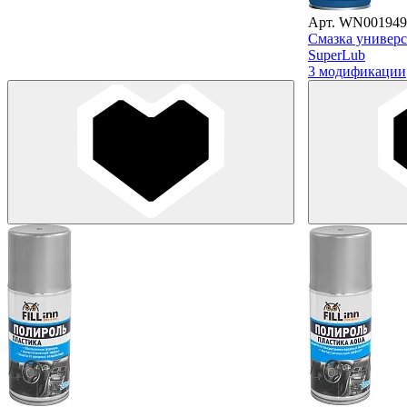
Арт. WN001949
Смазка универса
SuperLub
3 модификации