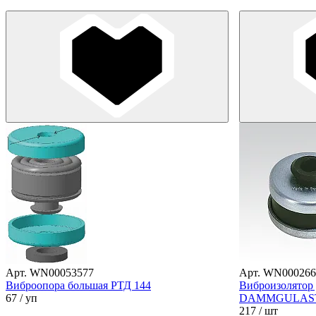
Арт. WN00053577
Арт. WN000266
Виброопора большая РТД 144
Виброизолятор
67
/ уп
DAMMGULAST 
217
/ шт