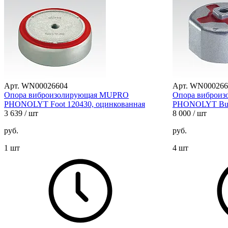
Арт. WN00026604
Арт. WN000266
Опора виброизолирующая MUPRO
Опора виброи
PHONOLYT Foot 120430, оцинкованная
PHONOLYT Butt
3 639
/ шт
8 000
/ шт
руб.
руб.
1 шт
4 шт