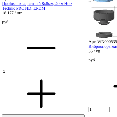
Профиль квадратный 8х8мм, 40 м Holz
Technic PROFID, EPDM
18 177
/ шт
руб.
Арт. WN000535
Виброопора ма
35
/ уп
руб.