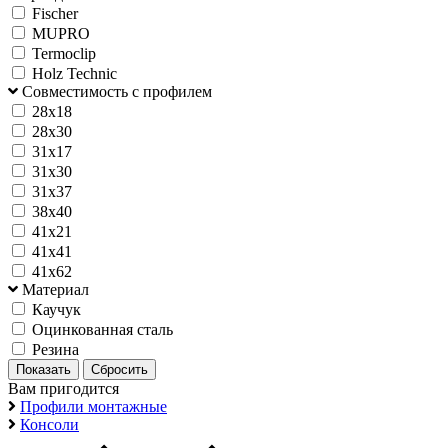
Fischer
MUPRO
Termoclip
Holz Technic
Совместимость с профилем
28х18
28х30
31х17
31х30
31х37
38х40
41х21
41х41
41х62
Материал
Каучук
Оцинкованная сталь
Резина
Вам пригодится
Профили монтажные
Консоли