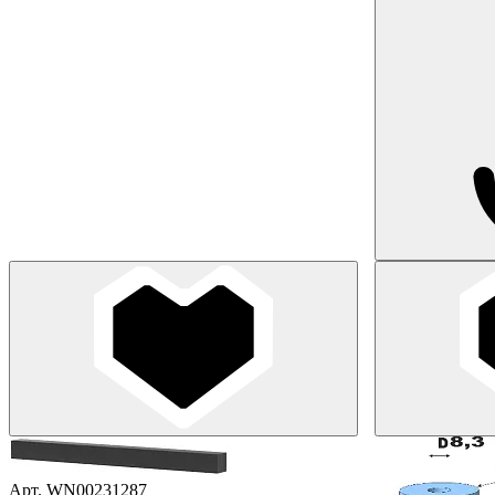
Арт. WN00231287