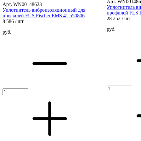
Арт. WN001486
Арт. WN00148623
Уплотнитель в
Уплотнитель виброизоляционный для
профилей FLS F
профилей FUS Fischer EMS 41 550806
28 252
/ шт
8 586
/ шт
руб.
руб.