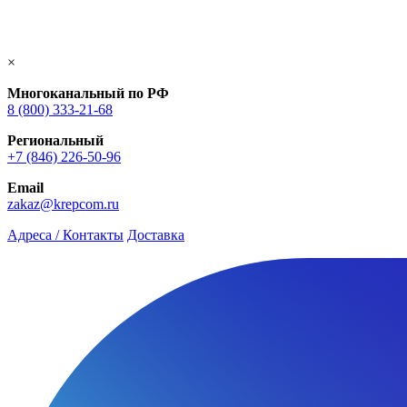
×
Многоканальный по РФ
8 (800) 333‑21-68
Региональный
+7 (846) 226-50-96
Email
zakaz@krepcom.ru
Адреса / Контакты
Доставка