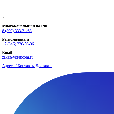
×
Многоканальный по РФ
8 (800) 333‑21-68
Региональный
+7 (846) 226-50-96
Email
zakaz@krepcom.ru
Адреса / Контакты
Доставка