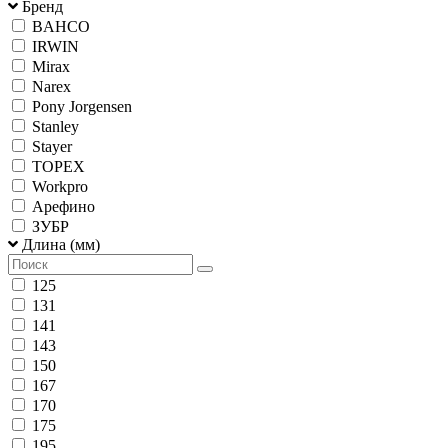
Бренд
BAHCO
IRWIN
Mirax
Narex
Pony Jorgensen
Stanley
Stayer
TOPEX
Workpro
Арефино
ЗУБР
Длина (мм)
125
131
141
143
150
167
170
175
195