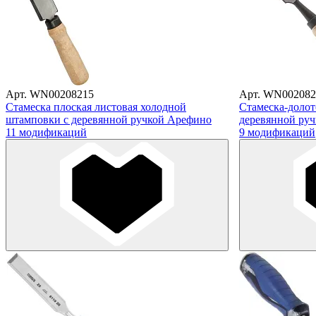
Арт. WN00208215
Арт. WN002082
Стамеска плоская листовая холодной
Стамеска-долот
штамповки с деревянной ручкой Арефино
деревянной ру
11 модификаций
9 модификаций